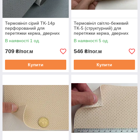
Термовініл сірий TK-14p
Термовініл світло-бежевий
перфорований для
TK-5 (структурний) для
перетяжки керма, дверних
перетяжки керма, дверних
карт, панелей на каучуковій
карт, стійок на каучуковій
В наявності 1 од.
В наявності 5 од.
основі
основі
709
546
₴/пог.м
₴/пог.м
Купити
Купити