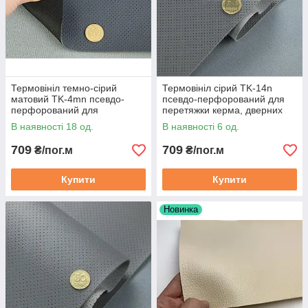
Термовініл темно-сірий
Термовініл сірий TK-14n
матовий TK-4mn псевдо-
псевдо-перфорований для
перфорований для
перетяжки керма, дверних
перетяжки керма, дверних
карт, панелей на каучуковій
В наявності 18 од.
В наявності 6 од.
карт, панелей на каучуковій
основі
основі, 140см
709
709
₴/пог.м
₴/пог.м
Купити
Купити
Новинка