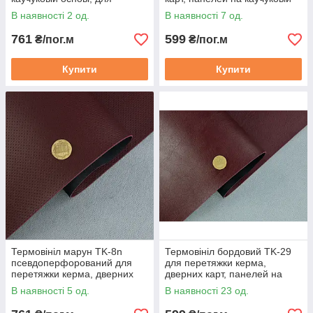
перетяжки керма, дверних
основі
В наявності 2 од.
В наявності 7 од.
карт
761
599
₴/пог.м
₴/пог.м
Купити
Купити
Термовініл марун TK-8n
Термовініл бордовий TK-29
псевдоперфорований для
для перетяжки керма,
перетяжки керма, дверних
дверних карт, панелей на
карт, панелей на каучуковій
каучуковій основі
В наявності 5 од.
В наявності 23 од.
основі