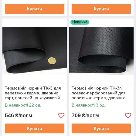
Купити
Купити
Новинка
Термовініл чорний TK-3 для
Термовініл чорний TK-3n
перетяжки керма, дверних
псевдо-перфорований для
карт, панелей на каучуковій
перетяжки керма, дверних
основі
карт, панелей на каучуковій
В наявності 22 од.
В наявності 3 од.
546
709
₴/пог.м
₴/пог.м
Купити
Купити