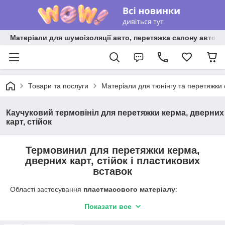
Матеріали для шумоізоляції авто, перетяжка салону авто ві
Товари та послуги
Матеріали для тюнінгу та перетяжки
Каучуковий термовініл для перетяжки керма, дверних
карт, стійок
Термовинил для перетяжки керма,
дверних карт, стійок і пластикових
вставок
Області застосування
пластмасового матеріалу
:
Матеріалом з каучуку перетягують рулі
.
Показати все
Термовинил
є ідеальним варіантом для перетяжки
керма приладових панелей і інших пластикових виробів