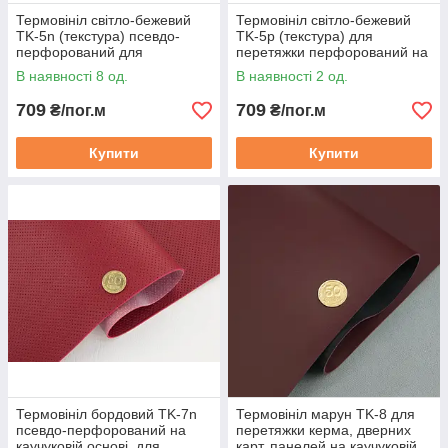
Термовініл світло-бежевий
Термовініл світло-бежевий
TK-5n (текстура) псевдо-
TK-5p (текстура) для
перфорований для
перетяжки перфорований на
перетяжки на каучуковій
каучуковій основі
В наявності 8 од.
В наявності 2 од.
основі
709
709
₴/пог.м
₴/пог.м
Купити
Купити
Термовініл бордовий TK-7n
Термовініл марун TK-8 для
псевдо-перфорований на
перетяжки керма, дверних
каучуковій основі, для
карт, панелей на каучуковій