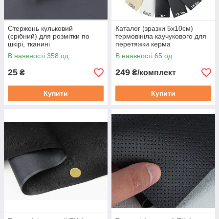
передзвонимо.
Приклади робіт з даним матеріалом:
Стержень кульковий
Каталог (зразки 5х10см)
(срібний) для розмітки по
термовініла каучукового для
шкірі, тканині
перетяжки керма
В наявності 358 од.
В наявності 65 од.
25
249
₴
₴/комплект
Купити
Купити