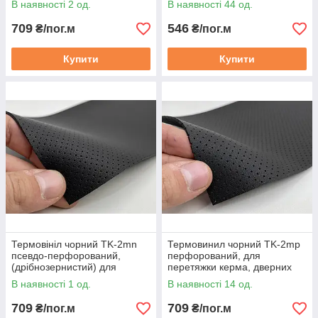
В наявності 2 од.
В наявності 44 од.
карт, панелей на каучуковій
каучуковій основі
основі
709
546
₴/пог.м
₴/пог.м
Купити
Купити
Термовініл чорний TK-2mn
Термовинил чорний TK-2mp
псевдо-перфорований,
перфорований, для
(дрібнозернистий) для
перетяжки керма, дверних
перетяжки руля, дверейних
карт на каучуковій основі
В наявності 1 од.
В наявності 14 од.
карт на каучуковій основі
709
709
₴/пог.м
₴/пог.м