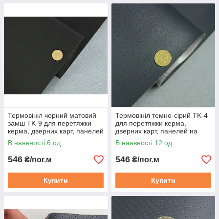
Термовініл чорний матовий
Термовініл темно-сірий TK-4
замш TK-9 для перетяжки
для перетяжки керма,
керма, дверних карт, панелей
дверних карт, панелей на
на каучуковій основі, шир.
каучуковій основі
В наявності 6 од.
В наявності 12 од.
140см
546
546
₴/пог.м
₴/пог.м
Купити
Купити