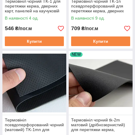
Термовініл чорний TK-1 для
Термовініл чорний TK-1n
перетяжки керма, дверних
псевдоперфорований для
карт, панелей на каучуковій
перетяжки керма, дверних
основі, шир. 1,4м
карт, панелей на каучуковій
В наявності 4 од.
В наявності 9 од.
основі
546
709
₴/пог.м
₴/пог.м
Купити
Купити
NEW
Термовініл
Термовініл чорний tk-2m
псевдоперфорований чорний
матовий (дрібнозернистий)
(матовий) TK-1mn для
для перетяжки керма,
перетяжки керма, дверних
дверних карт, панелей на