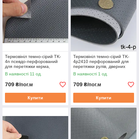
Термовініл темно-сірий TK-
Термовініл темно-сірий TK-
4n псевдо-перфорований
4p2410 перфорований для
для перетяжки керма,
перетяжки рулів, дверних
дверних карток, панелей
карт, airbag, панелей салону
В наявності 11 од.
В наявності 1 од.
авто
709
709
₴/пог.м
₴/пог.м
Купити
Купити