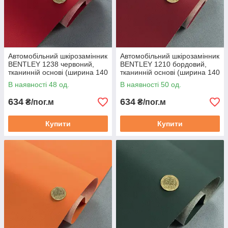
чи тюнінгу автомобіля преміум-класу.
Автомобільний шкірозамінник
Автомобільний шкірозамінник
BENTLEY 1238 червоний,
BENTLEY 1210 бордовий,
тканинній основі (ширина 140
тканинній основі (ширина 140
см) Туреччина
см) Туреччина
В наявності 48 од.
В наявності 50 од.
634
634
₴/пог.м
₴/пог.м
Купити
Купити