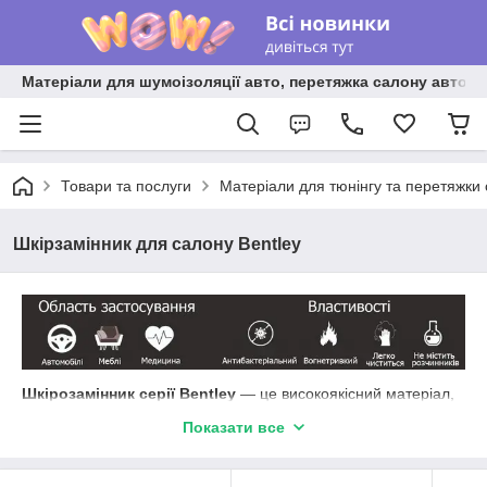
Матеріали для шумоізоляції авто, перетяжка салону авто ві
Товари та послуги
Матеріали для тюнінгу та перетяжки
Шкірзамінник для салону Bentley
Шкірозамінник серії Bentley
— це високоякісний матеріал,
розроблений спеціально для
реставрації та перетяжки
Показати все
елементів салону автомобілів преміум-класу
. Він
відтворює розкіш, комфорт і зовнішній вигляд, що характерні
для оригінального салону Bentley. Матеріал підходить для