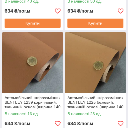
В наявності 40 од.
В наявності 50 од.
634
634
₴/пог.м
₴/пог.м
Купити
Купити
Автомобільний шкірозамінник
Автомобільний шкірозамінник
BENTLEY 1239 коричневий,
BENTLEY 1225 бежевий,
тканинній основі (ширина 140
тканинній основі (ширина 140
см) Туреччина
см) Туреччина
В наявності 16 од.
В наявності 23 од.
634
634
₴/пог.м
₴/пог.м