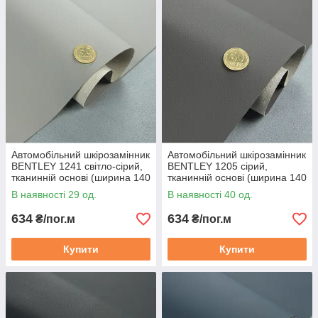
Доступна альтернатива натуральній шкірі — нижча
вартість при збереженні вигляду та властивостей.
Технічні особливості та характеристики
Матеріал виготовлений із сучасних полімерних
компонентів (PU або PVC);
Може мати різні фактури — від гладкої до тиснення
під натуральну шкіру;
Стійкий до температурних змін та ультрафіолету;
Автомобільний шкірозамінник
Автомобільний шкірозамінник
Не підтримує горіння (вогнестійкий);
BENTLEY 1241 світло-сірий,
BENTLEY 1205 сірий,
тканинній основі (ширина 140
тканинній основі (ширина 140
Антибактеріальний ефект — безпечний у побуті та
см) Туреччина
см) Туреччина
професійному використанні.
В наявності 29 од.
В наявності 40 од.
Порівняння: шкірозамінник і натуральна
634
634
₴/пог.м
₴/пог.м
шкіра
Купити
Купити
Шкірозамінник
— це штучний матеріал, який візуально та
тактильно імітує натуральну шкіру, але не містить тваринного
походження. Він значно
дешевший, легший у догляді
і має
стабільніші характеристики в умовах вологості, забруднення
або інтенсивного використання. Натомість
натуральна