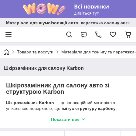
Матеріали для шумоізоляції авто, перетяжка салону авто ві
Товари та послуги
Матеріали для тюнінгу та перетяжки
Шкірзамінник для салону Karbon
Шкірозамінник для салону авто зі
структурою Karbon
Шкірозамінник Karbon
— це інноваційний матеріал з
унікальною поверхнею, що
імітує структуру карбону
:
карбонових нанотрубок або графенових шарів. Така текстура
Показати все
виглядає преміально й надає об’єктам стильного,
техногенного вигляду.
Завдяки високій
еластичності та гнучкості
, матеріал легко