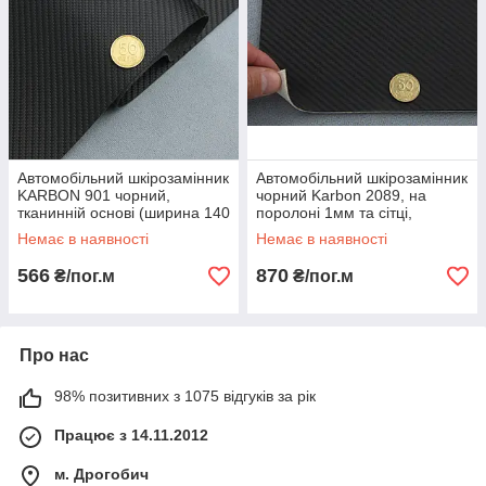
Автомобільний шкірозамінник
Автомобільний шкірозамінник
KARBON 901 чорний,
чорний Karbon 2089, на
тканинній основі (ширина 140
поролоні 1мм та сітці,
см) Туреччина
ширина 162cм
Немає в наявності
Немає в наявності
566
870
₴/пог.м
₴/пог.м
Про нас
98% позитивних з 1075 відгуків за рік
Працює з 14.11.2012
м. Дрогобич